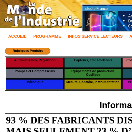
ACCUEIL
PROGRAMME
INFOS SERVICE LECTEURS
Rubriques Produits
Automatismes, Régulation
Capteurs, Transmetteurs
Col
Pompes et Compresseurs
Equipements de production,
Outillage
Mécanique
Mesure, Contrôle, Instrumentation
Pe
Informa
93
% DES FABRICANTS DI
MAIS SEULEMENT 23
% D