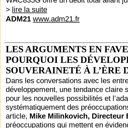
WAC835G offre un débit total allant j
>
lire la suite
ADM21
www.adm21.fr
LES ARGUMENTS EN FAVEU
POURQUOI LES DÉVELOP
SOUVERAINETÉ À L’ÈRE D
Dans les conversations avec les entre
développement, une tendance claire s
pour les nouvelles possibilités et l’
systématiquement des préoccupations q
article,
Mike Milinkovich, Directeur 
préoccupations qui mettent en éviden