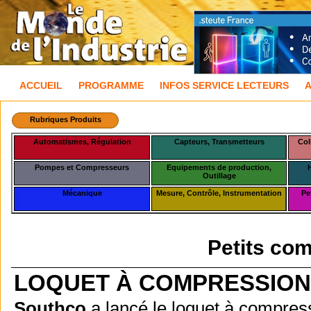
ACCUEIL
PROGRAMME
INFOS SERVICE LECTEURS
Rubriques Produits
Automatismes, Régulation
Capteurs, Transmetteurs
Col
Pompes et Compresseurs
Equipements de production,
Outillage
Mécanique
Mesure, Contrôle, Instrumentation
Pe
Petits com
LOQUET À COMPRESSIO
Southco
a lancé le loquet à compre