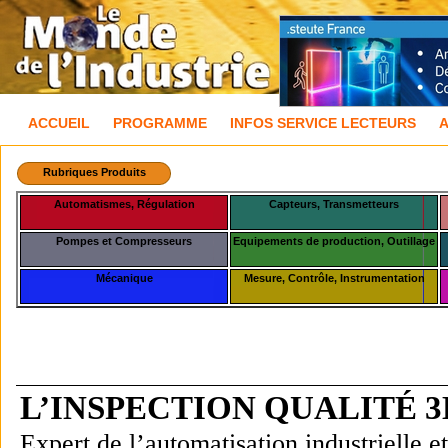
ACCUEIL
PROGRAMME
INFOS SERVICE LECTEURS
Rubriques Produits
Automatismes, Régulation
Capteurs, Transmetteurs
Pompes et Compresseurs
Equipements de production, Outillage
Mécanique
Mesure, Contrôle, Instrumentation
L’INSPECTION QUALITÉ 
Expert de l’automatisation industrielle e