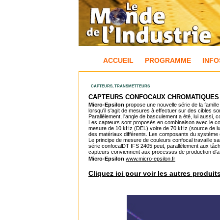
ACCUEIL
PROGRAMME
INFO
CAPTEURS, TRANSMETTEURS
CAPTEURS CONFOCAUX CHROMATIQUES
Micro-Epsilon
propose une nouvelle série de la famill
lorsqu'il s'agit de mesures à effectuer sur des cibles s
Parallèlement, l'angle de basculement a été, lui aussi, 
Les capteurs sont proposés en combinaison avec le cont
mesure de 10 kHz (DEL) voire de 70 kHz (source de lu
des matériaux différents. Les composants du système 
Le principe de mesure de couleurs confocal travaille san
série confocalDT IFS 2405 peut, parallèlement aux tâch
capteurs conviennent aux processus de production d'affi
Micro-Epsilon
www.micro-epsilon.fr
Cliquez ici pour voir les autres produit