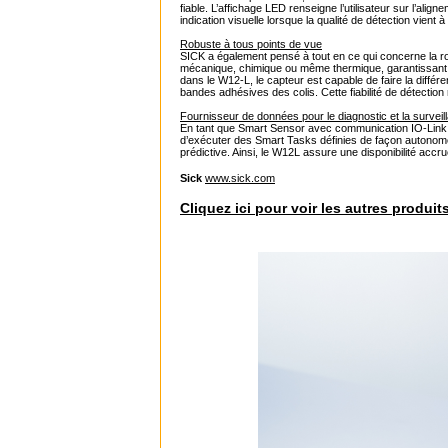
fiable. L’affichage LED renseigne l’utilisateur sur l’ali
indication visuelle lorsque la qualité de détection vient
Robuste à tous points de vue
SICK a également pensé à tout en ce qui concerne la rob
mécanique, chimique ou même thermique, garantissant un
dans le W12-L, le capteur est capable de faire la différ
bandes adhésives des colis. Cette fiabilité de détectio
Fournisseur de données pour le diagnostic et la surveil
En tant que Smart Sensor avec communication IO-Link, 
d’exécuter des Smart Tasks définies de façon autonome
prédictive. Ainsi, le W12L assure une disponibilité accr
Sick
www.sick.com
Cliquez ici pour voir les autres produit