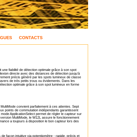
OGUES
CONTACTS
t une fiabilité de détection optimale grâce à son spot
xion directe avec des distances de détection jusqu’à
lièrement précis généré par les spots lumineux de classe
ravers de très petits trous ou évidements. Dans les
e détection optimale grâce à son spot lumineux en forme
c MultiMode convient parfaitement à ces attentes. Sept
 deux points de commutation indépendants garantissent
e mode ApplicationSelect permet de régler le capteur sur
te version MultiMode, le W12L assure le fonctionnement
nance a toujours à disposition le bon capteur lors des
e façon intuitive via potentiomètre - rapide, précis et