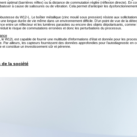
gnement optimal (barrières réflex) ou la distance de commutation réglée (réflexion directe). En 
 à baisser à cause de salissures ou de vibration. Cela permet d’anticiper les dysfonctionnements 
ustesse du W12-L. Le boîtier métallique (zinc moulé sous pression) résiste aux sollicitations 
e longue durée de vie même dans un environnement difficile. D’un point de vue de la détectio
ence entre un réflecteur et les lumières parasites ou encore des objets dépolarisants, comme le
n réduit le risque de commutations erronées et donc les perturbations du processus.
lance
le W12L est capable de fournir une multitude d’informations d’état et donnée pour les proc
. Par ailleurs, les capteurs fournissent des données approfondies pour l’autodiagnostic en
ue et constitue un investissement sûr et pérenne.
s de la société