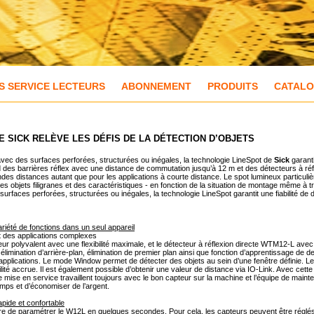
S SERVICE LECTEURS
ABONNEMENT
PRODUITS
CATAL
 SICK RELÈVE LES DÉFIS DE LA DÉTECTION D’OBJETS
 avec des surfaces perforées, structurées ou inégales, la technologie LineSpot de
Sick
garanti
 barrières réflex avec une distance de commutation jusqu’à 12 m et des détecteurs à réfle
randes distances autant que pour les applications à courte distance. Le spot lumineux particu
es objets filigranes et des caractéristiques - en fonction de la situation de montage même à t
 surfaces perforées, structurées ou inégales, la technologie LineSpot garantit une fiabilité d
ariété de fonctions dans un seul appareil
t des applications complexes
ur polyvalent avec une flexibilité maximale, et le détecteur à réflexion directe WTM12-L ave
imination d’arrière-plan, élimination de premier plan ainsi que fonction d’apprentissage de
 applications. Le mode Window permet de détecter des objets au sein d’une fenêtre définie. L
ité accrue. Il est également possible d’obtenir une valeur de distance via IO-Link. Avec cet
ise en service travaillent toujours avec le bon capteur sur la machine et l’équipe de mainte
ps et d’économiser de l’argent.
apide et confortable
ure de paramétrer le W12L en quelques secondes. Pour cela, les capteurs peuvent être réglés d