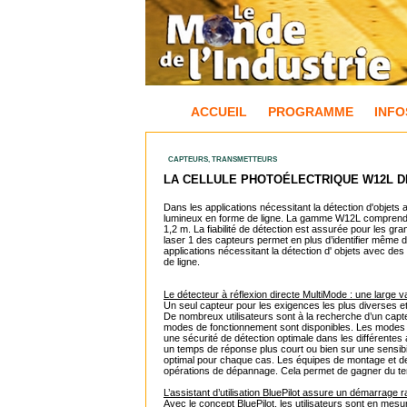
ACCUEIL
PROGRAMME
INFO
CAPTEURS, TRANSMETTEURS
LA CELLULE PHOTOÉLECTRIQUE W12L DE
Dans les applications nécessitant la détection d'objets
lumineux en forme de ligne.
La gamme W12L comprend des
1,2 m. La fiabilité de détection est assurée pour les g
laser 1 des capteurs permet en plus d’identifier même d
applications nécessitant la détection d' objets avec des
de ligne.
Le détecteur à réflexion directe MultiMode : une large v
Un seul capteur pour les exigences les plus diverses e
De nombreux utilisateurs sont à la recherche d’un capte
modes de fonctionnement sont disponibles. Les modes él
une sécurité de détection optimale dans les différentes
un temps de réponse plus court ou bien sur une sensibil
optimal pour chaque cas. Les équipes de montage et de m
opérations de dépannage. Cela permet de gagner du tem
L’assistant d’utilisation BluePilot assure un démarrage r
Avec le concept BluePilot, les utilisateurs sont en mes