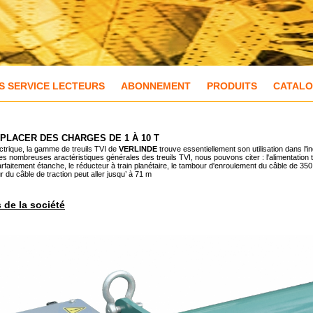
S SERVICE LECTEURS
ABONNEMENT
PRODUITS
CATAL
PLACER DES CHARGES DE 1 À 10 T
ctrique, la gamme de treuils TVI de
VERLINDE
trouve essentiellement son utilisation dans l'
 les nombreuses aractéristiques générales des treuils TVI, nous pouvons citer : l'alimentation t
parfaitement étanche, le réducteur à train planétaire, le tambour d'enroulement du câble de 3
 du câble de traction peut aller jusqu’ à 71 m
s de la société