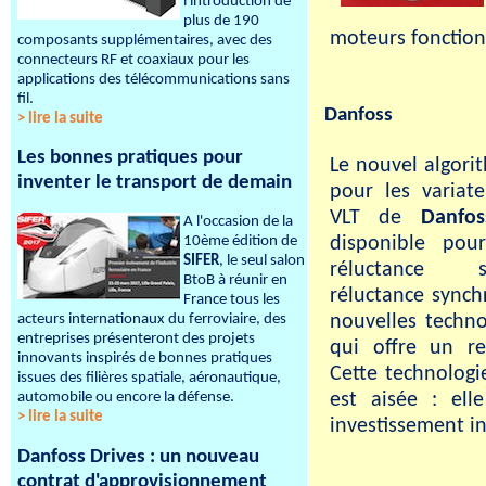
l'introduction de
plus de 190
moteurs fonction
composants supplémentaires, avec des
connecteurs RF et coaxiaux pour les
applications des télécommunications sans
fil.
Danfoss
> lire la suite
Les bonnes pratiques pour
Le nouvel algori
inventer le transport de demain
pour les variat
VLT de
Danfos
A l'occasion de la
disponible pou
10ème édition de
SIFER
, le seul salon
réluctance 
BtoB à réunir en
réluctance synch
France tous les
nouvelles techno
acteurs internationaux du ferroviaire, des
entreprises présenteront des projets
qui offre un r
innovants inspirés de bonnes pratiques
Cette technologi
issues des filières spatiale, aéronautique,
est aisée : el
automobile ou encore la défense.
> lire la suite
investissement i
Danfoss Drives : un nouveau
contrat d'approvisionnement