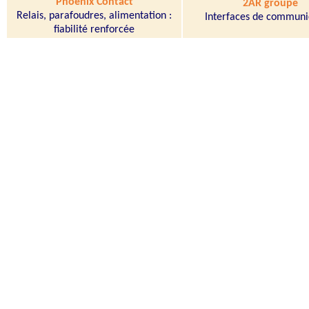
Phoenix Contact
2AR groupe
Relais, parafoudres, alimentation :
Interfaces de communi
fiabilité renforcée