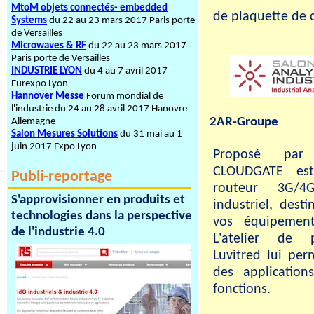
MtoM objets connectés- embedded
de plaquette de 
Systems
du 22 au 23 mars 2017 Paris porte
de Versailles
Microwaves & RF
du 22 au 23 mars 2017
Paris porte de Versailles
INDUSTRIE LYON
du 4 au 7 avril 2017
Eurexpo Lyon
Hannover Messe
Forum mondial de
l'industrie du 24 au 28 avril 2017 Hanovre
2AR-Groupe
Allemagne
Salon Mesures Solutions
du 31 mai au 1
juin 2017 Expo Lyon
Proposé p
CLOUDGATE e
Publi-reportage
routeur 3G/4G
S'approvisionner en produits et
industriel, dest
technologies dans la perspective
vos équipement
de l'industrie 4.0
L'atelier de 
Luvitred lui per
des application
fonctions.