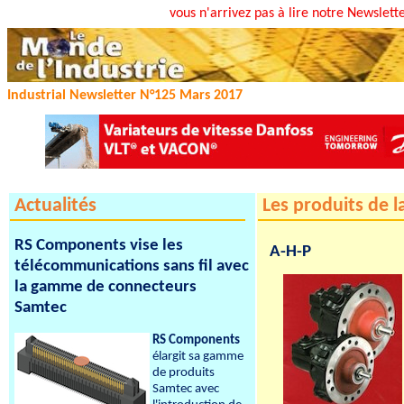
vous n'arrivez pas à lire notre Newslett
Industrial Newsletter N°125 Mars 2017
Actualités
Les produits de l
RS Components vise les
A-H-P
télécommunications sans fil avec
la gamme de connecteurs
Samtec
RS Components
élargit sa gamme
de produits
Samtec avec