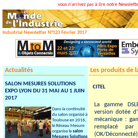
vous n'arrivez pas à lire notre Newslett
Industrial Newsletter N°123 Février 2017
Actualités
Les produits de l
SALON MESURES SOLUTIONS
CITEL
EXPO LYON DU 31 MAI AU 1 JUIN
2017
La gamme DS
Dans la continuité
version dotée d
du salon organisé à
mécanique : ga
Toulouse en 2016,
le Réseau Mesure
remplacé par 
organise le
salon
(OK/Déconnecté).
Mesures Solutions