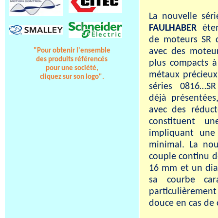
La nouvelle sér
FAULHABER
éte
de moteurs SR 
avec des moteur
"Pour obtenir l'ensemble
des produits référencés
plus compacts 
pour une société,
métaux précieux
cliquez sur son logo".
séries 0816…S
déjà présentées
avec des réduc
constituent un
impliquant une
minimal. La nou
couple continu 
16 mm et un di
sa courbe car
particulièrement
douce en cas de