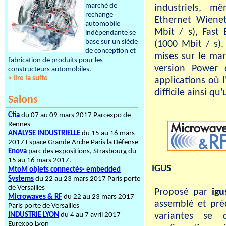
marché de
industriels, m
rechange
Ethernet Wienet
automobile
Mbit / s), Fast
indépendante se
base sur un siècle
(1000 Mbit / s).
de conception et
mises sur le ma
fabrication de produits pour les
version Power 
constructeurs automobiles.
> lire la suite
applications où 
difficile ainsi q
Salons
Cfia
du 07 au 09 mars 2017 Parcexpo de
Rennes
ANALYSE INDUSTRIELLE
du 15 au 16 mars
2017 Espace Grande Arche Paris la Défense
Enova
parc des expositions, Strasbourg du
15 au 16 mars 2017.
IGUS
MtoM objets connectés- embedded
Systems
du 22 au 23 mars 2017 Paris porte
de Versailles
Proposé par
igu
Microwaves & RF
du 22 au 23 mars 2017
assemblé et pré
Paris porte de Versailles
INDUSTRIE LYON
du 4 au 7 avril 2017
variantes se 
Eurexpo Lyon