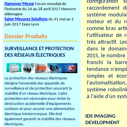
configuration s
Hannover Messe
Forum mondial de
raccordement d
l'industrie du 24 au 28 avril 2017 Hanovre
Allemagne
système modula
Salon Mesures Solutions
du 31 mai au 1
moteur et du r
juin 2017 Expo Lyon
comme bras artic
l'utilisateur de
Dossier Produits
très attractif. 
dans le domaine
SURVEILLANCE ET PROTECTION
DES RÉSEAUX ÉLECTRIQUES
2015, le nombre 
franchi la bar
tendance n'empê
simples et éco
La protection des réseaux électriques
l'automatisatio
désigne l'ensemble des appareils de
surveillance et de protection assurant la
système robolink
stabilité d'un réseau électrique. Cette
à l'aide d'un sys
protection est nécessaire pour éviter la
destruction accidentelle d'équipements
coûteux et pour assurer une alimentation
électrique ininterrompue. Elle doit
IDS IMAGING
également garantir la stabilité des réseaux
DEVELOPMENT
électriques.