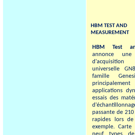
HBM TEST AND
MEASUREMENT
HBM Test an
annonce une 
d'acquisiti
universelle GN
famille Gene
principaleme
applications dy
essais des maté
d'échantillonn
passante de 210 
rapides lors de
exemple. Carte 
neuf types de 