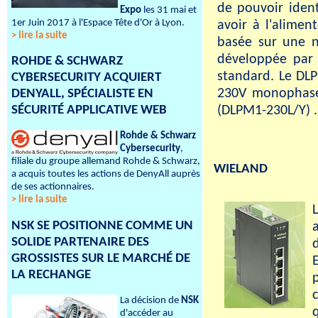
de pouvoir ident
Expo
les 31 mai et
1er Juin 2017 à l'Espace Tête d'Or à Lyon.
avoir à l'alimen
> lire la suite
basée sur une 
développée par
ROHDE & SCHWARZ
standard. Le DLP
CYBERSECURITY ACQUIERT
230V monophasé,
DENYALL, SPÉCIALISTE EN
(DLPM1-230L/Y) .
SÉCURITÉ APPLICATIVE WEB
Rohde & Schwarz
Cybersecurity
,
filiale du groupe allemand Rohde & Schwarz,
WIELAND
a acquis toutes les actions de DenyAll auprès
de ses actionnaires.
> lire la suite
NSK SE POSITIONNE COMME UN
SOLIDE PARTENAIRE DES
GROSSISTES SUR LE MARCHÉ DE
LA RECHANGE
La décision de
NSK
d'accéder au