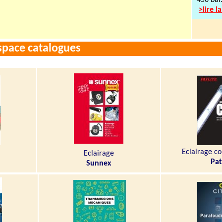
450 bar
>lire l
space catalogues
Eclairage c
Eclairage
Pat
Sunnex