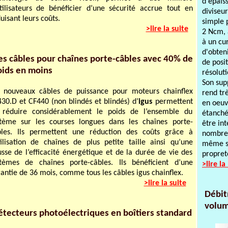
d'épaiss
tilisateurs de bénéficier d’une sécurité accrue tout en
diviseu
uisant leurs coûts.
simple 
>lire la suite
2 Ncm, 
à un cu
d'obten
s câbles pour chaînes porte-câbles avec 40% de
de posi
oids en moins
résoluti
Son sup
s nouveaux câbles de puissance pour moteurs chainflex
rend tr
30.D et CF440 (non blindés et blindés) d’
igus
permettent
en oeuv
 réduire considérablement le poids de l’ensemble du
étanchéi
stème sur les courses longues dans les chaînes porte-
être in
bles. Ils permettent une réduction des coûts grâce à
nombreu
tilisation de chaînes de plus petite taille ainsi qu’une
même sé
sse de l’efficacité énergétique et de la durée de vie des
propret
stèmes de chaînes porte-câbles. Ils bénéficient d’une
>lire la
antie de 36 mois, comme tous les câbles igus chainflex.
>lire la suite
Débit
volum
tecteurs photoélectriques en boîtiers standard