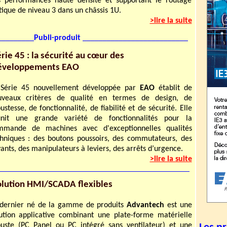
s performances haute densité et supportant le routage
tique de niveau 3 dans un châssis 1U.
>lire la suite
_________
Publi-produit
__________________________
rie 45 : la sécurité au cœur des
éveloppements EAO
 Série 45 nouvellement développée par
EAO
établit de
uveaux critères de qualité en termes de design, de
ustesse, de fonctionnalité, de fiabilité et de sécurité. Elle
unit une grande variété de fonctionnalités pour la
mmande de machines avec d'exceptionnelles qualités
hniques : des boutons poussoirs, des commutateurs, des
ants, des manipulateurs à leviers, des arrêts d’urgence.
>lire la suite
olution HMI/SCADA flexibles
 dernier né de la gamme de produits
Advantech
est une
ution applicative combinant une plate-forme matérielle
uste (PC Panel ou PC intégré sans ventilateur) et une