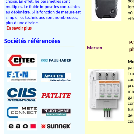
do
choisir. En effet, les paramètres sont
multiples. Le fluide impose les contraintes
lem
au débimètre. Si la fonction de mesure est
où 
simple, les techniques sont nombreuses,
eff
plus d'une dizaine.
En savoir plus
Sociétés référencées
P
Mersen
p
Me
pa
Tra
ca
pro
mar
gam
co
fus
de 
cou