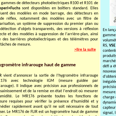
 gammes de détecteurs photoélectriques R100 et R101 de
pperl+Fuchs
sont disponibles en boîtiers standard. Elles
cluent des modèles en mode barrage, des détecteurs en
de réflex, notamment des modèles avec un filtre de
arisation, un système de suppression du premier plan ou
détection d'objets transparents, des versions à réflexion
En lanç
ecte et des modèles à suppression de l'arrière-plan, ainsi
gamme 
 des barrières photoélectriques et des télémètres pour
volumét
s tâches de mesure.
RS,
VSE
>lire la suite
content
produit
marché.
ygromètre infrarouge haut de gamme
défi a 
nouveau 
R
vient d'annoncer la sortie de l'hygromètre infrarouge
d'obten
176 avec technologie IGM (mesure guidée par
inégalé
rarouge). Il indique avec précision aux professionnels de
précisi
ssainissement et de la remise en état l'endroit où mesurer
mesure,
humidité. Le MR176 présente toutes les fonctions de
charge 
ure requises pour vérifier la présence d'humidité et y
dynami
édier rapidement avant qu'il ne soit nécessaire de tout
capteur
ser. Le MR176 de FLIR est un hygromètre haut de gamme
signal, 