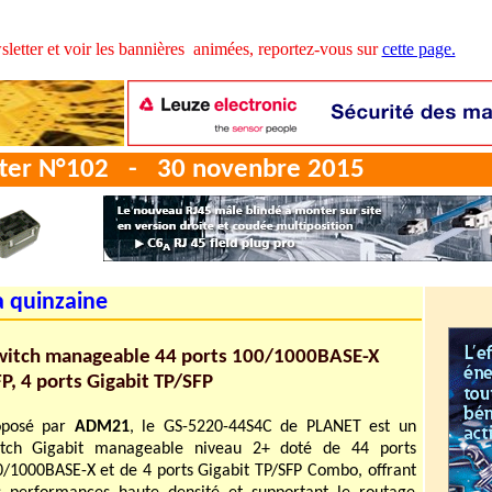
tter et voir les bannières animées, reportez-vous sur
cette page.
etter N°102 - 30 novenbre 2015
a quinzaine
witch manageable 44 ports 100/1000BASE-X
P, 4 ports Gigabit TP/SFP
oposé par
ADM21
, le GS-5220-44S4C de PLANET est un
itch Gigabit manageable niveau 2+ doté de 44 ports
/1000BASE-X et de 4 ports Gigabit TP/SFP Combo, offrant