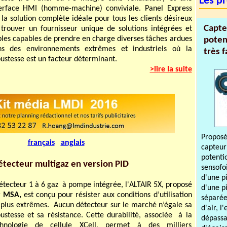
Les pr
terface HMI (homme-machine) conviviale. Panel Express
 la solution complète idéale pour tous les clients désireux
Capte
trouver un fournisseur unique de solutions intégrées et
bles capables de prendre en charge diverses tâches ardues
poten
ns des environnements extrêmes et industriels où la
très 
ustesse est un facteur déterminant.
>lire la suite
Propos
français
anglais
capteur
potenti
tecteur multigaz en version PID
sensofoi
d'une pi
étecteur 1 à 6 gaz à pompe intégrée, l'ALTAIR 5X, proposé
d'une p
r
MSA,
est conçu pour résister aux conditions d’utilisation
séparée
 plus extrêmes. Aucun détecteur sur le marché n’égale sa
d'air, 
ustesse et sa résistance. Cette durabilité, associée à la
dépass
chnologie de cellule XCell, permet à des milliers