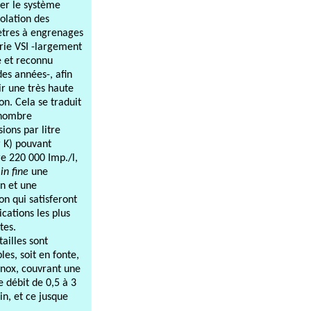
rer le système
polation des
tres à engrenages
érie VSI -largement
 et reconnu
des années-, afin
ir une très haute
on. Cela se traduit
 nombre
ions par litre
r K) pouvant
re 220 000 Imp./l,
c
in fine
une
on et une
on qui satisferont
ications les plus
tes.
ailles sont
les, soit en fonte,
 inox, couvrant une
e débit de 0,5 à 3
in, et ce jusque