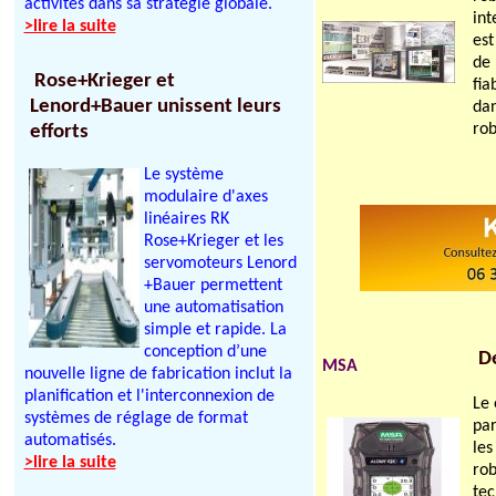
activités dans sa stratégie globale.
in
>lire la suite
est
de 
Rose+Krieger et
fia
Lenord+Bauer unissent leurs
da
rob
efforts
Le système
modulaire d'axes
linéaires RK
Rose+Krieger et les
servomoteurs Lenord
+Bauer permettent
une automatisation
simple et rapide. La
conception d’une
Dé
MSA
nouvelle ligne de fabrication inclut la
planification et l'interconnexion de
Le 
systèmes de réglage de format
pa
automatisés.
les
>lire la suite
rob
te