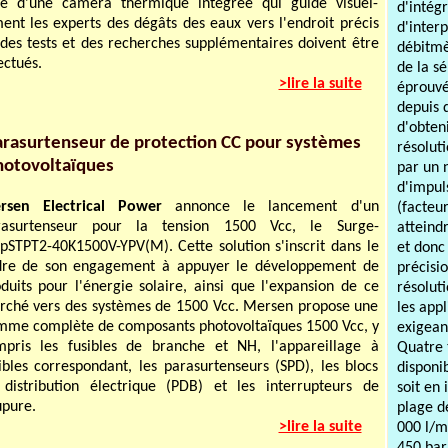
té d'une caméra thermique intégrée qui guide visuel-
d'intég
ent les experts des dégâts des eaux vers l'endroit précis
d'inter
des tests et des recherches supplémentaires doivent être
débitmè
ectués.
de la s
>lire la suite
éprouvé
depuis 
d'obten
arasurtenseur de protection CC pour systèmes
résoluti
hotovoltaïques
par un
d'impuls
rsen Electrical Power
annonce le lancement d'un
(facteu
rasurtenseur pour la tension 1500 Vcc, le Surge-
atteind
pSTPT2-40K1500V-YPV(M). Cette solution s'inscrit dans le
et don
dre de son engagement à appuyer le développement de
précisi
duits pour l'énergie solaire, ainsi que l'expansion de ce
résoluti
ché vers des systèmes de 1500 Vcc. Mersen propose une
les appl
me complète de composants photovoltaïques 1500 Vcc, y
exigean
mpris les fusibles de branche et NH, l'appareillage à
Quatre t
ibles correspondant, les parasurtenseurs (SPD), les blocs
disponib
distribution électrique (PDB) et les interrupteurs de
soit en
pure.
plage d
>lire la suite
000 l/m