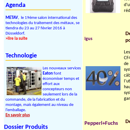
Agenda
d’u
réd
METAV
, le 19éme salon international des
technologies du traitement des métaux, se
tiendra du 23 au 27 février 2016 à
De
Düsseldorf.
>lire la suite
igus
p
Le
Technologie
CF4
de
Les nouveaux services
sy
Eaton
font
câ
économiser temps et
l’u
effort aux
hau
concepteurs non
sy
seulement lors de la
gar
commande, de la fabrication et du
montage, mais également au niveau de
l’emballage.
En savoir plus
Dé
Pepperl+Fuchs
Dossier Produits