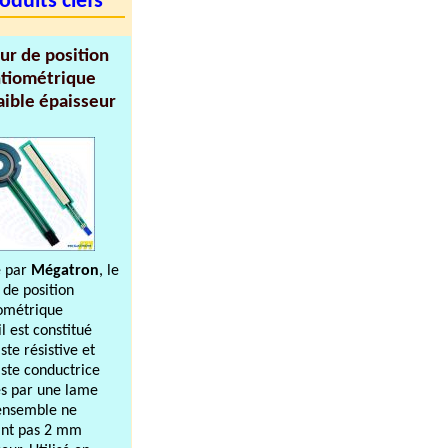
oduits clefs
ur de position
tiométrique
faible épaisseur
é par
Mégatron
, le
 de position
ométrique
l est constitué
ste résistive et
iste conductrice
s par une lame
l'ensemble ne
ant pas 2 mm