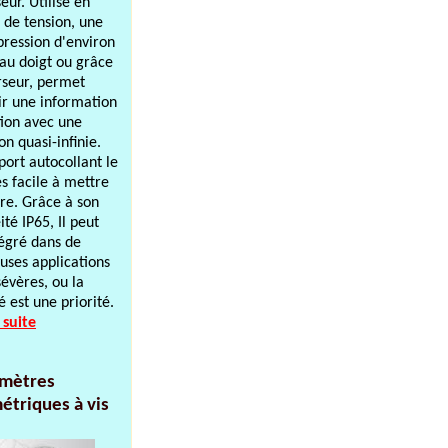
eur. Utilisé en
r de tension, une
pression d'environ
au doigt ou grâce
rseur, permet
ir une information
tion avec une
on quasi-infinie.
port autocollant le
ès facile à mettre
re. Grâce à son
té IP65, Il peut
tégré dans de
ses applications
vères, ou la
é est une priorité.
 suite
mètres
étriques à vis