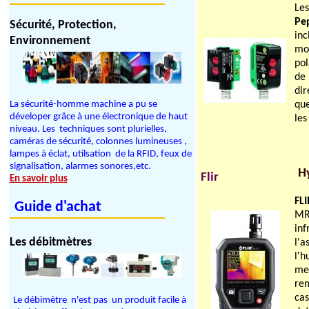
Les
Pe
Sécurité, Protection,
in
Environnement
mo
pol
de 
dir
La sécurité-homme machine a pu se
que
déveloper grâce à une électronique de haut
le
niveau. Les techniques sont plurielles,
caméras de sécurité, colonnes lumineuses ,
lampes à éclat, utilsation de la RFID, feux de
signalisation, alarmes sonores,etc.
H
Flir
En savoir plus
FLI
Guide d'achat
MR
inf
Les débitmètres
l'a
l'
mes
rem
cas
Le débimètre n'est pas un produit facile à