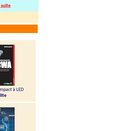
.
a suite
ompact à LED
lite