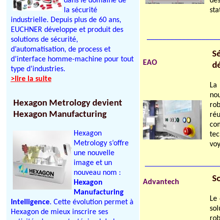
dans le domaine de
de
la sécurité
sta
industrielle. Depuis plus de 60 ans,
EUCHNER développe et produit des
__________________
solutions de sécurité,
d’automatisation, de process et
Sé
d’interface homme-machine pour tout
EAO
d
type d’industries.
>lire la suite
La
no
Hexagon Metrology devient
rob
Hexagon Manufacturing
ré
co
Hexagon
tec
Metrology s’offre
voy
une nouvelle
image et un
nouveau nom :
S
Advantech
Hexagon
Manufacturing
Le
Intelligence
. Cette évolution permet à
sol
Hexagon de mieux inscrire ses
rob