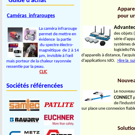
Guide d'achat
Appare
Caméras infrarouges
pour un
Advante
La caméra infrarouge
des objets 
permet de mettre en
série d'app
évidence la partie
systèmes de
du spectre électro-
logicielIoT
magnétique de 2 à 14
d'appareils à distance, l'acqu
µm, invisible à l’œil
d'applications IdO.
>lire la su
mais porteur de la chaleur rayonnée
ressentie par la peau.
CLIC
Nouvea
Sociétés référencées
Le nouveau 
CONNECT
p
de l'indust
sur place une connexion fiable 
Soluti