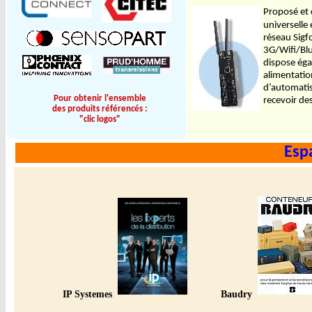
Proposé et
universelle
réseau Sigf
3G/Wifi/Blu
dispose éga
alimentatio
d’automatis
Pour obtenir l'ensemble
recevoir d
des produits référencés :
"clic logos"
Esp
IP Systemes
Baudry