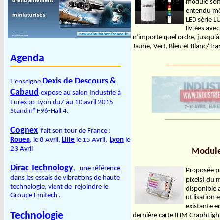
module sono
entendu mê
LED série L
livrées ave
n’importe quel ordre, jusqu'
Jaune, Vert, Bleu et Blanc/Tr
Agenda
_______________
Dexis de Descours &
L'enseigne
Cabaud
expose au salon Industrie à
Eurexpo-Lyon du7 au 10 avril 2015
Stand n° F96-Hall 4.
________________
Cognex
fait son tour de France :
Rouen
, le 8 Avril,
Lille
le 15 Avril,
Lyon
le
23 Avril
Module 
Dirac Technology
, une référence
Proposée pa
dans les essais de vibrations de haute
pixels) du 
technologie, vient de rejoindre le
disponible a
Groupe Emitech .
utilisation
existante e
Technologie
dernière carte IHM GraphLight