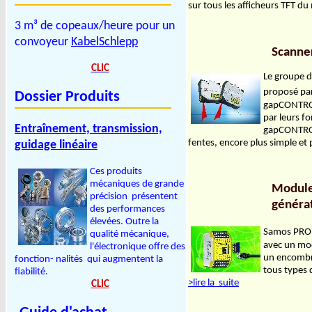
sur tous les afficheurs TFT d
3 m³ de copeaux/heure pour un
convoyeur
KabelSchlepp
Scanner
CLIC
Le groupe d
proposé pa
Dossier Produits
gapCONTROL 
par leurs f
Entraînement, transmission,
gapCONTROL
fentes, encore plus simple et
guidage linéaire
Ces produits
mécaniques de grande
Module
précision présentent
généra
des performances
élevées. Outre la
Samos PRO
qualité mécanique,
avec un mod
l'électronique offre des
un encombr
fonction- nalités qui augmentent la
tous types 
fiabilité.
>lire la suite
CLIC