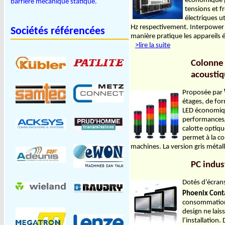
économique p
barrière mécanique statique.
tensions et 
électriques 
Hz respectivement. Interpower 
Sociétés référencées
manière pratique les appareils 
>lire la suite
Colonne
acoustiq
Proposée par
étages, de for
LED économiqu
performances/p
calotte optiq
permet à la co
machines. La version gris métal
PC indus
Dotés d’écrans
Phoenix Cont
consommation 
design ne lais
l’installation