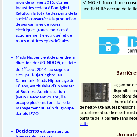
mois de janvier 2015, Comer
MIMO : il fournit une couv
Industries cèdera à Bonfiglioli
une fiabilité accrue de la li
Riduttori la totalité des parts de la
société consacrée à la production
de ses gammes de roues
______________
électriques (roues motrices à
actionnement électrique) et de
roues motrices épicycloïdales.
_______________
Mads Nipper vient de prendre la
direction de
GRUNDFOS
, en date
er
du 1
août 2014, au siège du
Barrière
Groupe, à Bjerringbro, au
Danemark. Mads Nipper, agé de
La gamme de b
48 ans, est titulaire d’un Master
disponible en
of Business Administration
conditions de
(MBA). Pendant 23 ans, il a
l’humidité ou
occupé plusieurs fonctions de
de nettoyage hautes pressions à
management au sein du groupe
actuellement sur le marché est 
danois LEGO.
parfaite de la barrière sans n
suite
Decidento
est une start-up,
Un route