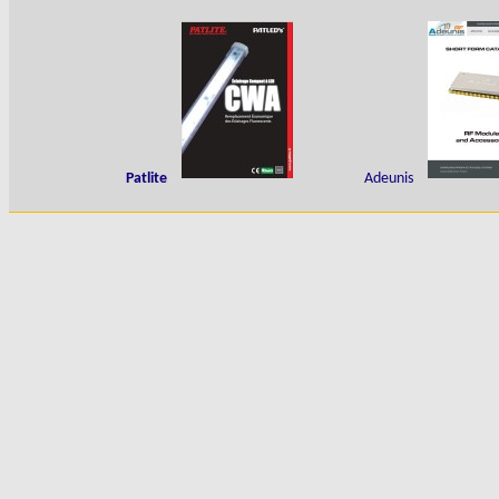
Patlite
Adeunis