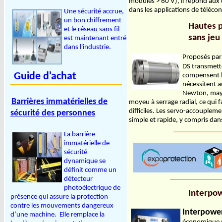
modules > 60 V), il répond aux 
dans les applications de téléco
Une sécurité accrue,
un bon chiffrement
Hautes 
et le réseau sans fil
sans je
est maintenant entré
dans l'industrie.
Proposés pa
DS transmetten
Guide d'achat
compensent l
nécessitent a
Newton, mayr
Barrières immatérielles de
moyeu à serrage radial, ce qui f
difficiles. Les servo-accouple
sécurité des personnes
simple et rapide, y compris dan
______________
La barrière
immatérielle de
sécurité
dynamique se
définit comme un
_______________
détecteur
photoélectrique de
Interpow
présence qui assure la protection
contre les mouvements dangereux
Interpowe
d’une machine. Elle remplace la