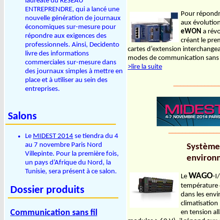
lauréate du RESEAU
ENTREPRENDRE, qui a lancé une
Pour répondre
nouvelle génération de journaux
aux évolutio
économiques sur-mesure pour
eWON
a révo
répondre aux exigences des
créant le pre
professionnels. Ainsi, Decidento
cartes d’extension interchangea
livre des informations
modes de communication sans 
commerciales sur-mesure dans
>lire la suite
des journaux simples à mettre en
place et à utiliser au sein des
_____________
entreprises.
Salons
_______________
Le
MIDEST 2014
se tiendra du 4
au 7 novembre Paris Nord
Système 
Villepinte. Pour la première fois,
environ
un pays d’Afrique du Nord, la
Tunisie, sera présent à ce salon.
WAGO
Le
-I
température d
Dossier produits
dans les env
climatisation
Communication sans fil
en tension al