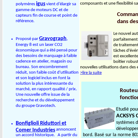
igus
composants et une flexibilité s
polymères
vient d’élargir sa
gamme de moteurs DC et de
Command
capteurs fin de course et point de
référence.
dans des
Le nouvel au
Gravograph
Proposé par
,
parfaitement 
Energy 8 est un laser CO2
de traitement
économique qui a été pensé pour
tâches d'évén
des besoins de marquage à faible
est excellent
cadence en atelier, magasin ou
boîtier robus
bureau. Son encombrement
nouvelles utilisations dans des 
réduit, son faible coût d'utilisation
>lire la suite
et son logiciel inclus en font la
solution la plus intéressante du
marché, en rapport qualité / prix.
Routeu
Une nouvelle offre issue de la
fonctio
recherche et du développement
du groupe Gravotech.
Etudié pou
ACKSYS 
systèmes d’
Bonfiglioli Riduttori et
développer
Comer Industries
annoncent
bord. Basé sur la norme 80
un accord historique. A partir du