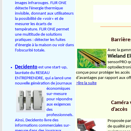
images infrarouges. FLIR ONE
détecte l'énergie thermique
invisible, donnant aux utilisateurs
la possibilité de «voir» et de
mesurer les écarts de
_______________
température. FLIR ONE permet
une multitude de solutions
Barrière
pratiques : détecter les fuites
d'énergie à la maison ou voir dans
Avec la gamme
l'obscurité totale.
Wieland El
sensorPRO qui
Decidento
est une start-up,
optoélectron
conçue pour protéger les accè
lauréate du RESEAU
d’avantages par rapport aux off
ENTREPRENDRE, qui a lancé une
>lire la suite
nouvelle génération de journaux
économiques
sur-mesure
pour répondre
Caméra v
aux exigences
d'accès
des
professionnels.
Ainsi, Decidento livre des
Proposée pa
informations commerciales sur-
de qualité pr
mesure dans des journaux