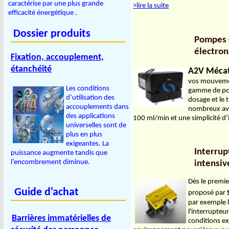
caractérise par une plus grande
>lire la suite
efficacité énergétique .
Dossier produits
Pompes O
électro
Fixation, accouplement,
étanchéité
A2V Mécat
vos mouvemen
Les conditions
gamme de pom
d’utilisation des
dosage et le
accouplements dans
nombreux avan
des applications
100 ml/min et une simplicité d’i
universelles sont de
plus en plus
exigeantes. La
Interrup
puissance augmente tandis que
l’encombrement diminue.
intensiv
Dès le premie
Guide d'achat
proposé par
par exemple l
l'interrupteu
Barrières immatérielles de
conditions e