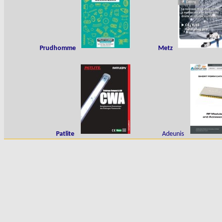
Prudhomme
Metz
Patlite
Adeunis