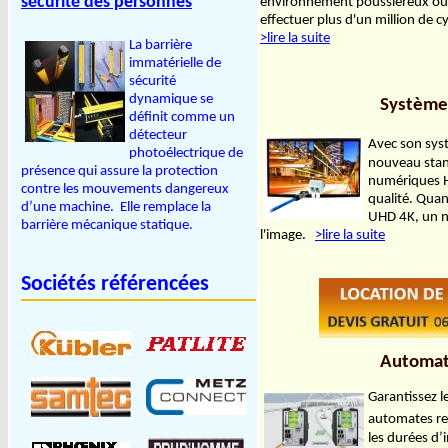
sécurité des personnes
environnement poussiéreux ou s
effectuer plus d'un million de
>lire la suite
La barrière
immatérielle de
sécurité
dynamique se
Système
définit comme un
détecteur
Avec son sys
photoélectrique de
nouveau stan
présence qui assure la protection
numériques H
contre les mouvements dangereux
qualité. Quant
d’une machine. Elle remplace la
UHD 4K, un ni
barrière mécanique statique.
l'image.
>lire la suite
Sociétés référencées
Automat
Garantissez l
automates r
les durées d’