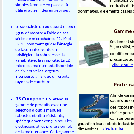
maintenance d
simples à mettre en place et à
endroits diffi
utiliser au sein des entreprises.
dommages, d'éléments cassés o
Le spécialiste du guidage d’énergie
Gamme d
igus
démontre à l’aide de ses
séries de microchaînes E2.10 et
Seulement six
E2.15 comment guider l’énergie
°C, stabilité,
de façon intelligente en
conditionneu
privilégiant la robustesse, la
présentée au
variabilité et la simplicité. La E2
>lire la suite
micro est maintenant disponible
en six nouvelles largeurs
intérieures ainsi que différents
rayons de courbure.
Porte-c
Afin de garan
RS Components
étend sa
soumis aux co
gamme de produits avec une
des robots in
sélection d’outils manuels,
chaîne porte
robustes et ultra résistants,
constantes am
spécifiquement conçus pour les
garantir à leurs robots industrie
électriciens et les professionnels
dimensions.
>lire la suite
de la maintenance. Cette gamme