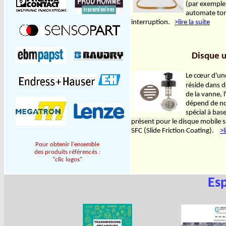
(par exemple 
automate tom
interruption.
>lire la suite
Disque u
Le cœur d'une
réside dans de
de la vanne, 
dépend de no
spécial à base
présent pour le disque mobile 
SFC (Slide Friction Coating).
>l
Pour obtenir l'ensemble
des produits référencés :
"clic logos"
Es