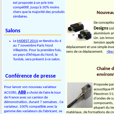
est proposée à un prix très
compétitif, jusqu’à 30% moins
chers que la majorité des produits
Nouveau 
similaires.
De conception
Designs
Ltd
Salons
aluminium ano
Lin. Les inno
Le
MIDEST 2014
se tiendra du 4
tension appli
au 7 novembre Paris Nord
déplacement et une simple invers
Villepinte. Pour la première fois,
sens de ce déplacement.
>lire 
un pays d’Afrique du Nord, la
Tunisie, sera présent à ce salon.
Chaîne d
environ
Conférence de presse
Proposée pa
Pour lancer son nouveau variateur
acoustique P
ABB
ACS580,
a choisi de faire le tour
Piezotron 51
de France avec un camion de
d’ondes de su
démonstration, durant 7 semaines . Ce
composants, s
variateur, 100% compatible avec la
plupart du te
gamme des variateurs du fabricant, se
matériaux, de formations de cr