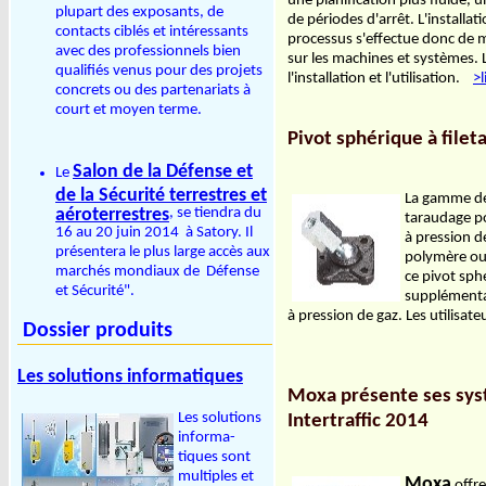
une planification plus fluide, 
plupart des exposants, de
de périodes d'arrêt. L'installat
contacts ciblés et intéressants
processus s'effectue donc de ma
avec des professionnels bien
sur les machines et systèmes. 
qualifiés venus pour des projets
l'installation et l'utilisation.
>l
concrets ou des partenariats à
court et moyen terme.
Pivot sphérique à file
Salon de la Défense et
Le
de la Sécurité terrestres et
La gamme de 
aéroterrestres
, se tiendra du
taraudage po
16 au 20 juin 2014 à Satory. Il
à pression d
présentera le plus large accès aux
polymère ou 
marchés mondiaux de Défense
ce pivot sph
et Sécurité".
supplémentai
à pression de gaz. Les utilisat
Dossier produits
Les solutions informatiques
Moxa présente ses syst
Les solutions
Intertraffic 2014
informa-
tiques sont
multiples et
Moxa
offre