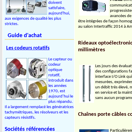
doivent
communicatio
satisfaire,
progressiste
aujourd'hui,
avancées de 
aux exigences de qualité les plus
être intégrées de façon homogè
strictes.
au salon Intertraffic 2014 
Guide d'achat
Rideaux optoélectroni
Les codeurs rotatifs
millimètres
Le capteur ou
codeur
Les jours des évalua
optique
des configurations f
rotatif,
interface I/O Link q
introduit dans
mesurées, exprimées
les années
un débit très élevé, m
1970, est
en service et la main
aujourd’hui le
sans aucun programm
plus répandu.
Il a largement remplacé les génératrices
tachymétriques, les résolveurs et les
Chaînes porte câbles c
capteurs résistifs.
Sociétés référencées
Particulière