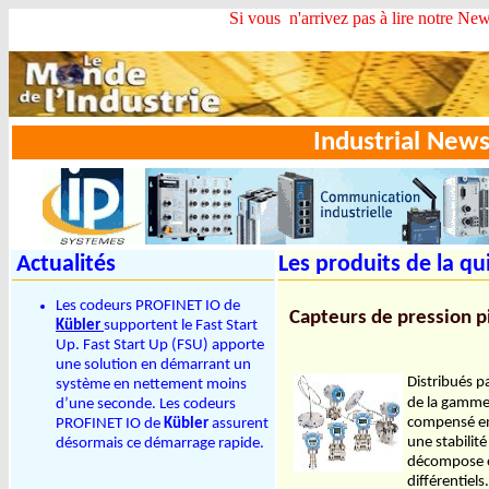
Si vous n'arrivez pas à lire notre Newsle
Industrial New
Actualités
Les produits de la qu
Les codeurs PROFINET IO de
Capteurs de pression p
Kübler
supportent le Fast Start
Up. Fast Start Up (FSU) apporte
une solution en démarrant un
Distribués p
système en nettement moins
de la gamme 
d’une seconde. Les codeurs
compensé en 
PROFINET IO de
Kübler
assurent
une stabilit
désormais ce démarrage rapide.
décompose en
différentiel