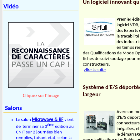
Un logiciel innovant qu
Vidéo
Premier édite
logiciel VDB
des Experts 
la traçabili
des industrie
en temps rée
des Qualifications de Mode Op
fiches de suivi soudage pour ma
constructeurs.
>lire la suite
Système d'E/S déporté
largeur
Cliquez sur l'image
Salons
Avec son mo
d'E/S déport
Le salon
Microwave & RF
vient
connecteurs
ème
de terminer sa 3
édition au
inégalées, ef
CNIT sur 2 journées bien
le démarrage
remplies, faisant état, selon la