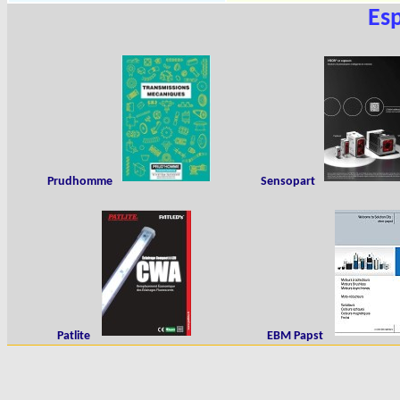
Es
Prudhomme
Sensopart
Patlite
EBM Papst