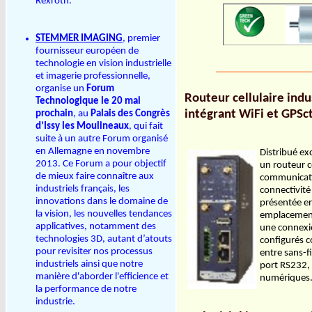
Rexroth.
STEMMER IMAGING
, premier
fournisseur européen de
technologie en vision industrielle
_________________
et imagerie professionnelle,
organise un
Forum
Routeur cellulaire in
Technologique le 20 mai
intégrant WiFi et GPSc
prochain
, au
Palais des Congrès
d’Issy les Moulineaux
, qui fait
suite à un autre Forum organisé
en Allemagne en novembre
Distribué e
2013. Ce Forum a pour objectif
un routeur c
de mieux faire connaître aux
communicatio
industriels français, les
connectivité
innovations dans le domaine de
présentée en
la vision, les nouvelles tendances
emplacement
applicatives, notamment des
une connexio
technologies 3D, autant d’atouts
configurés 
pour revisiter nos processus
entre sans-fi
industriels ainsi que notre
port RS232, 
manière d'aborder l'efficience et
numérique
la performance de notre
industrie.