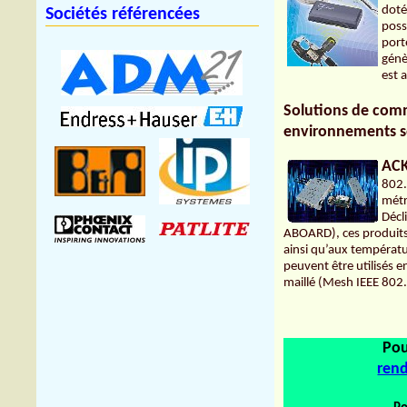
doté
Sociétés référencées
poss
port
génè
est 
Solutions de comm
environnements s
AC
802.
métr
Décl
ABOARD), ces produits c
ainsi qu’aux températ
peuvent être utilisés e
maillé (Mesh IEEE 802
Pou
rend