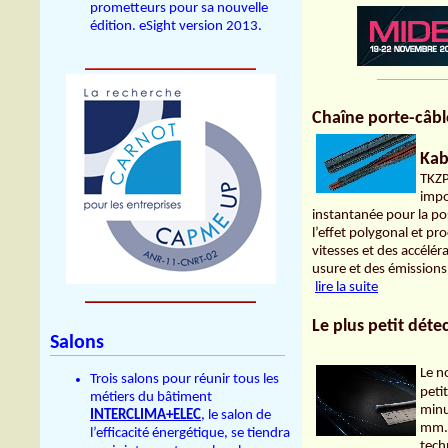
prometteurs pour sa nouvelle
édition. eSight version 2013.
___________________
__________
Chaîne porte-câble
Kab
TKZP
impo
instantanée pour la pos
l’effet polygonal et p
vitesses et des accélér
usure et des émissions
lire la suite
___________________
Le plus petit dét
Salons
Le n
Trois salons pour réunir tous les
peti
métiers du bâtiment
minu
INTERCLIMA+ELEC
,
le salon de
mm. 
l’efficacité énergétique, se tiendra
tech