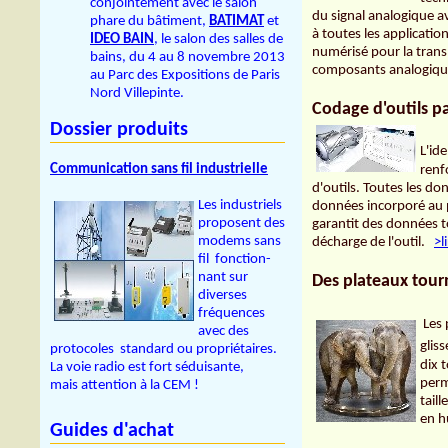
conjointement avec le salon
du signal analogique a
phare du bâtiment,
BATIMAT
et
à toutes les applicatio
IDEO BAIN
, le salon des salles de
numérisé pour la transm
bains, du 4 au 8 novembre 2013
composants analogique
au Parc des Expositions de Paris
Nord Villepinte.
Codage d'outils pa
Dossier produits
L'ide
Communication sans fil industrielle
renf
d'outils. Toutes les d
Les industriels
données incorporé au 
proposent des
garantit des données to
modems sans
décharge de l'outil.
>l
fil fonction-
nant sur
Des plateaux tour
diverses
fréquences
Les 
avec des
glis
protocoles standard ou propriétaires.
dix 
La voie radio est fort séduisante,
perm
mais attention à la CEM !
tail
en h
Guides d'achat