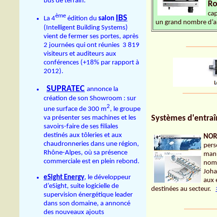
bus de terrain.
Ro
cap
ème
IBS
La 4
édition du
salon
un grand nombre d’ap
(
Intelligent Building Systems)
vient de fermer ses portes, après
_________
2 journées qui ont réunies 3 819
visiteurs et auditeurs aux
conférences (+18% par rapport à
2012).
SUPRATEC
annonce la
__________
création de son Showroom : sur
2
une surface de 300 m
, le groupe
Systèmes d'entra
va présenter ses machines et les
savoirs-faire de ses filiales
destinés aux tôleries et aux
NOR
chaudronneries dans une région,
pers
Rhône-Alpes, où sa présence
manu
commerciale est en plein rebond.
nomb
Joha
eSight Energy
, le développeur
aux 
d’eSight, suite logicielle de
destinées au secteur.
supervision énergétique leader
dans son domaine, a annoncé
_________
des nouveaux ajouts