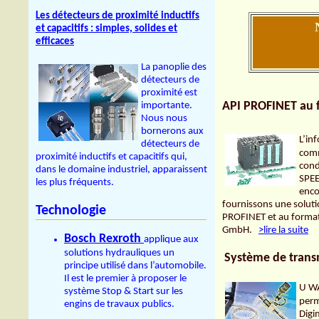
Les détecteurs de proximité inductifs
et capacitifs : simples, solides et
efficaces
La panoplie des
détecteurs de
proximité est
API PROFINET au 
importante.
Nous nous
bornerons aux
L’in
détecteurs de
comm
proximité inductifs et capacitifs qui,
cond
dans le domaine industriel, apparaissent
SPEE
les plus fréquents.
enco
fournissons une soluti
Technologie
PROFINET et au format
GmbH.
>lire la suite
Bosch Rexroth
applique aux
solutions hydrauliques un
Système de transm
principe utilisé dans l’automobile.
Il est le premier à proposer le
U W
système Stop & Start sur les
perm
engins de travaux publics.
Digim