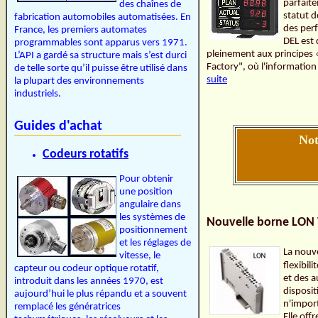
parfait
des chaînes de
statut d
fabrication automobiles automatisées. En
des per
France, les premiers automates
DEL est 
programmables sont apparus vers 1971.
pleinement aux principes 
L’API a gardé sa structure mais s’est durci
Factory", où l'information
de telle sorte qu’il puisse être utilisé dans
suite
la plupart des environnements
industriels.
Guides d'achat
Not
Codeurs rotatifs
Pour obtenir
une position
angulaire dans
les systèmes de
Nouvelle borne LON
positionnement
et les réglages de
La nouv
vitesse, le
flexibil
capteur ou codeur optique rotatif,
et des a
introduit dans les années 1970, est
disposit
aujourd’hui le plus répandu et a souvent
n'impor
remplacé les génératrices
Elle off