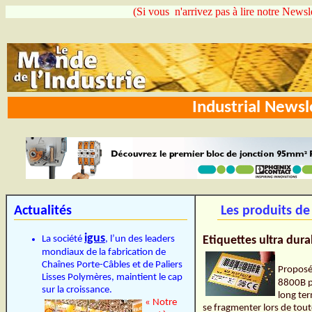
(Si vous n'arrivez pas à lire notre Newsl
Industrial News
Actualités
Les produits de
igus
La société
, l’un des leaders
Etiquettes ultra dur
mondiaux de la fabrication de
Chaînes Porte-Câbles et de Paliers
Proposé
Lisses Polymères, maintient le cap
8800B pr
sur la croissance.
long ter
« Notre
se fragmenter lors de tout