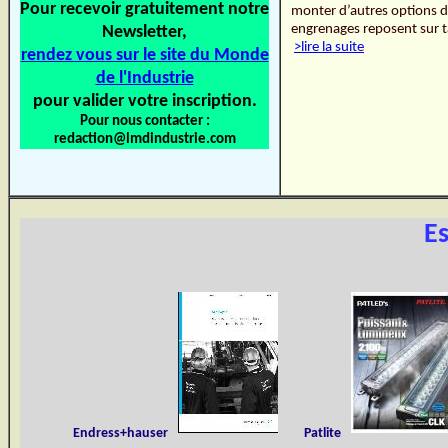
Pour recevoir gratuitement notre
monter d’autres options d
engrenages reposent sur t
Newsletter,
>lire la suite
rendez vous sur le site du Monde
de l'Industrie
pour valider votre inscription.
Pour nous contacter :
redaction@lmdindustrie.com
E
Endress+hauser
Patlite