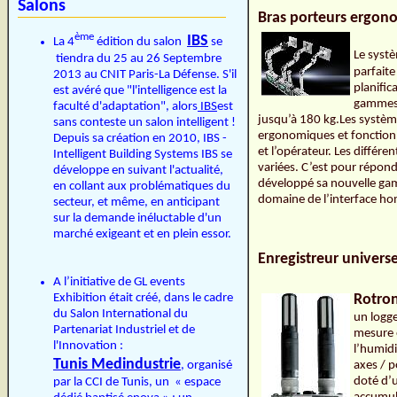
Salons
Bras porteurs ergon
ème
IBS
La 4
édition du salon
se
Le syst
tiendra du 25 au 26 Septembre
parfaite
2013 au CNIT Paris-La Défense. S'il
planific
est avéré que "l'intelligence est la
gammes 
faculté d'adaptation", alors
IBS
est
jusqu’à 180 kg.Les système
sans conteste un salon intelligent !
ergonomiques et fonctionn
Depuis sa création en 2010, IBS -
et l’opérateur. Les différe
Intelligent Building Systems IBS se
variées. C’est pour répon
développe en suivant l'actualité,
développé sa nouvelle ga
en collant aux problématiques du
domaine de l’interface
secteur, et même, en anticipant
sur la demande inéluctable d'un
marché exigeant et en plein essor.
Enregistreur univers
A l’initiative de GL events
Exhibition était créé, dans le cadre
Rotron
du Salon International du
un logg
Partenariat Industriel et de
mesure 
l'Innovation :
l’humidi
Tunis Medindustrie
, organisé
axes / p
doté d’u
par la CCI de Tunis, un « espace