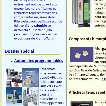
accumul
dédié baptisé enova » : un
terme (+
évènement unique ouvert aux
pour l’i
entreprises nord-africaines et
mémoire 
françaises représentatives des
pour une
composantes majeures de la
d’enregi
Filière électronique.Cette seconde
entrées
édition d’
enovaTunisie
se
déroulera du 12 au 15 juin
prochain, toujours au Parc des
expositions du Kram à Tunis.
Composants bimorph
Morga
Dossier spécial
céramiq
piézoél
Automates programmables
auxappli
l'aérospatiale, de l'automo
L’automate
nord du Pays de Galles, l
programmable,
PZT (Titano-Zirconate de 
appelé API, a vu
hautes températures.
>li
le jour aux Etats-
Unis vers 1969.
Ils répondait
Afficheur temps réel
alors à la
nécessité de
Proposé
développements