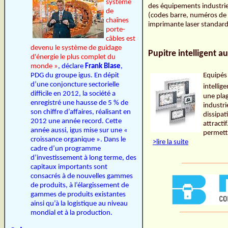
système
des équipements industrie
de
(codes barre, numéros de 
chaînes
imprimante laser standar
porte-
câbles est
devenu le système de guidage
Pupitre intelligent a
d'énergie le plus complet du
monde »
, déclare
Frank Blase
,
PDG du groupe igus. En dépit
Equipés
d’une conjoncture sectorielle
intelli
difficile en 2012, la société a
une pla
enregistré une hausse de 5 % de
industrie
son chiffre d’affaires, réalisant en
dissipa
2012 une année record. Cette
attracti
année aussi, igus mise sur une «
permetta
croissance organique ». Dans le
>lire la suite
cadre d’un programme
d’investissement à long terme, des
_____________
capitaux importants sont
consacrés à de nouvelles gammes
de produits, à l’élargissement de
gammes de produits existantes
ainsi qu’à la logistique au niveau
_____________
mondial et à la production.