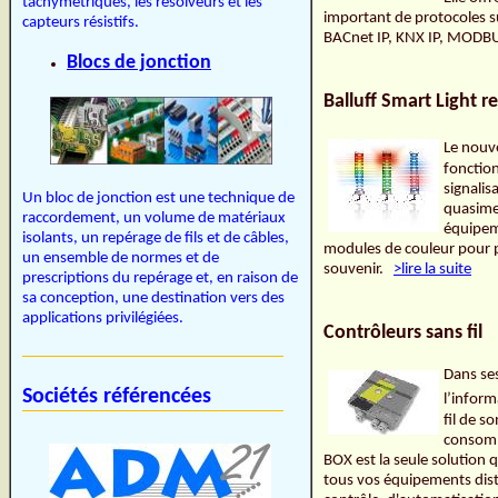
tachymétriques, les résolveurs et les
important de protocoles 
capteurs résistifs.
BACnet IP, KNX IP, MODB
Blocs de jonction
Balluff Smart Light 
Le nouv
fonction
signalis
Un bloc de jonction est une technique de
quasimen
raccordement, un volume de matériaux
équipeme
isolants, un repérage de fils et de câbles,
modules de couleur pour pr
un ensemble de normes et de
souvenir.
>lire la suite
prescriptions du repérage et, en raison de
sa conception, une destination vers des
applications privilégiées.
Contrôleurs sans fil
Dans ses
Sociétés référencées
l’inform
fil de s
consomma
BOX est la seule solution 
tous vos équipements dist