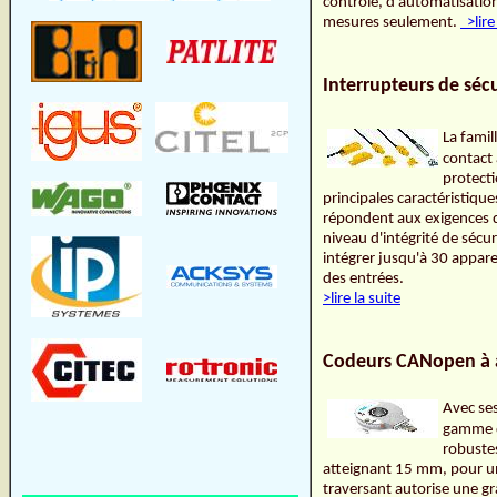
contrôle, d'automatisatio
mesures seulement.
>lire 
Interrupteurs de séc
La famil
contact
protecti
principales caractéristiqu
répondent aux exigences 
niveau d'intégrité de séc
intégrer jusqu'à 30 apparei
des entrées.
>lire la suite
Codeurs CANopen à a
Avec se
gamme d
robustes
atteignant 15 mm, pour u
traversant autorise une g