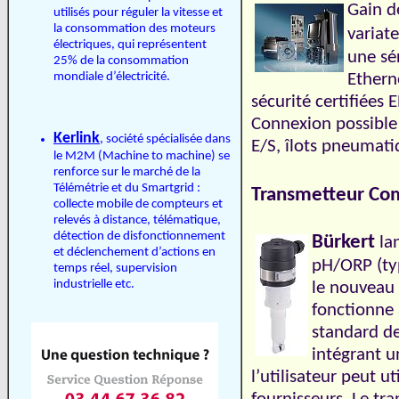
Gain d
utilisés pour réguler la vitesse et
la consommation des moteurs
variat
électriques, qui représentent
une sé
25% de la consommation
mondiale d’électricité.
Etherne
sécurité certifiées 
Connexion possible
Kerlink
, société spécialisée dans
E/S, îlots pneumati
le M2M (Machine to machine) se
renforce sur le marché de la
Télémétrie et du Smartgrid :
Transmetteur Com
collecte mobile de compteurs et
relevés à distance, télématique,
détection de disfonctionnement
Bürkert
la
et déclenchement d’actions en
pH/ORP (typ
temps réel, supervision
industrielle etc.
le nouveau
fonctionne
standard d
intégrant u
l’utilisateur peut u