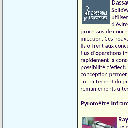
Dassa
SolidWo
utilise
d'évite
processus de concep
injection. Ces nouv
Ils offrent aux con
flux d'opérations in
rapidement la conce
possibilité d'effec
conception permet 
correctement du pre
remaniements ultér
Pyromètre infrar
Ray
un 