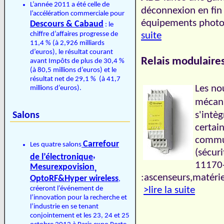
L’année 2011 a été celle de
déconnexion en fin 
l’accélération commerciale pour
équipements photo
Descours & Cabaud
: le
chiffre d’affaires progresse de
suite
11,4 % (à 2,926 milliards
d’euros), le résultat courant
Relais modulaires
avant Impôts de plus de 30,4 %
(à 80,5 millions d’euros) et le
résultat net de 29,1 % (à 41,7
Les no
millions d’euros).
mécani
Salons
s'intè
certai
commut
Carrefour
Les quatre salons
(sécur
,
de l’électronique
11170-
Mesurexpovision
,
:ascenseurs,matérie
Opto
RF&Hyper wireless
,
créeront l’événement de
>lire la suite
l’innovation pour la recherche et
l’industrie en se tenant
conjointement et les 23, 24 et 25