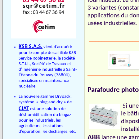
fournisseurs. Le tr
3 variantes (constan
applications du dom
usées industrielle
________________
KSB S.A.S.
vient d’acquérir
pour le compte de sa filiale KSB
Service Robinetterie, la société
S.T.I.I., Société de Travaux et
d’Ingénierie industrielle à Saint-
________________
Étienne du Rouvay (76800),
spécialisée en maintenance
nucléaire.
Parafoudre photo
La nouvelle gamme Drypack,
système « plug and dry » de
Si une
CIAT
est une solution de
le bât
déshumidification du biogaz
pour les industriels, les
dispos
agriculteurs, les stations
install
d’épuration, les décharges, etc.
ABB
lance une gam