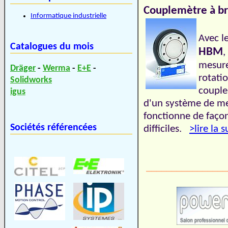
Couplemètre à br
Informatique industrielle
Avec l
Catalogues du mois
HBM
,
mesure
Dräger
-
Werma
-
E+E
-
rotatio
Solidworks
couple
igus
d'un système de me
fonctionne de faço
Sociétés référencées
difficiles.
>lire la s
________________