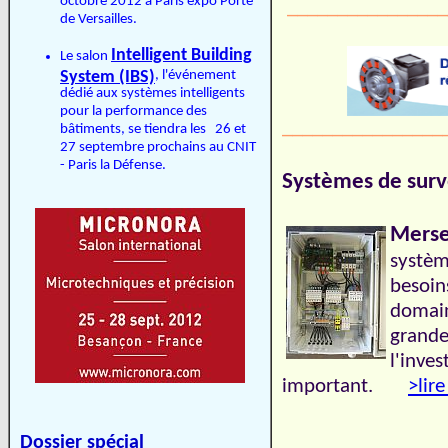
octobre 2012 à Paris expo Porte
________________
de Versailles.
Intelligent Building
Le salon
System (IBS)
, l'événement
dédié aux systèmes intelligents
pour la performance des
________________
bâtiments, se tiendra les 26 et
27 septembre prochains au CNIT
- Paris la Défense.
Systèmes de surve
Mers
systèm
besoin
domain
grandes
l'inves
important.
>lire
Dossier spécial