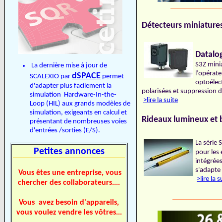
______________
Détecteurs miniatures
Datalo
S3Z minia
La dernière mise à jour de
l’opérate
dSPACE
SCALEXIO par
permet
optoélect
d'adapter plus facilement la
polarisées et suppression de
simulation Hardware-In-the-
>lire la suite
Loop (HIL) aux grands modèles de
simulation, exigeants en calcul et
Rideaux lumineux et b
présentant de nombreuses voies
d'entrées /sorties (E/S).
La série
Petites annonces
pour les
intégrées
s'adapte
Vous êtes une entreprise, vous
>lire la s
chercher des collaborateurs....
______________
Vous avez besoin d'appareils,
vous voulez vendre les vôtres...