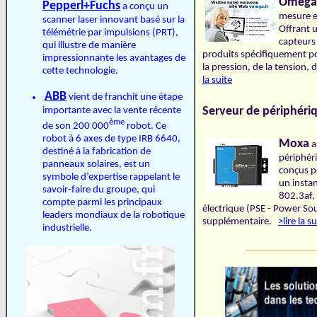
Omega 
Pepperl+Fuchs
a conçu un
mesure et
scanner laser innovant basé sur la
Offrant u
télémétrie par impulsions (PRT),
capteurs 
qui illustre de manière
produits spécifiquement pou
impressionnante les avantages de
la pression, de la tension,
cette technologie.
la suite
ABB
vient de franchit une étape
Serveur de périphéri
importante avec la vente récente
ème
de son 200 000
robot. Ce
robot à 6 axes de type IRB 6640,
Moxa
a
destiné à la fabrication de
périphér
panneaux solaires, est un
conçus po
symbole d’expertise rappelant le
un instan
savoir-faire du groupe, qui
802.3af, 
compte parmi les principaux
électrique (PSE - Power So
leaders mondiaux de la robotique
supplémentaire.
>lire la su
industrielle.
______________