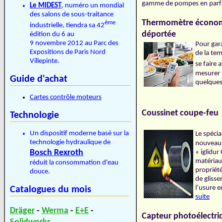
gamme de pompes en parfa
Le MIDEST
, numéro un mondial
des salons de sous-traitance
Thermomètre économi
ème
industrielle, tiendra sa 42
déportée
édition du 6 au
9 novembre 2012 au Parc des
Pour gara
Expositions de Paris Nord
de la te
Villepinte.
se faire 
mesurer 
Guide d'achat
quelque
Cartes contrôle moteurs
Coussinet coupe-feu
Technologie
Un dispositif moderne basé sur la
Le spécia
technologie hydraulique de
nouveau p
Bosch Rexroth
« iglidur
matériau 
réduit la consommation d'eau
propriété
douce.
de gliss
l’usure 
Catalogues du mois
suite
Dräger
-
Werma
-
E+E
-
Capteur photoélectri