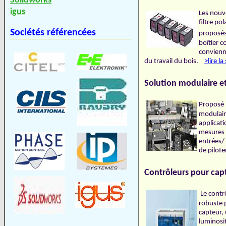
Solidworks
igus
Les nouve
filtre po
Sociétés référencées
proposé
boîtier c
convienne
du travail du bois.
>lire la
Solution modulaire et
Proposé
modulaire
applicati
mesures (
entrées/
de pilot
Contrôleurs pour cap
Le contr
robuste p
capteur,
luminosi