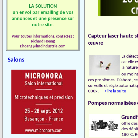
LA SOLUTION
un envoi par emailing de vos
annonces et une présence sur
______________
notre site.
Capteur laser haute s
Pour toutes informations, contactez :
Richard Hoang
œuvre
r.hoang@lmdindustrie.com
La détect
Salons
car elle 
la nature
ou moins
ces problèmes. D’abord, ce
surveille et règle automati
000x.
>lire la suite
Pompes normalisées 
Grundf
offre dé
des débi
180°C. R