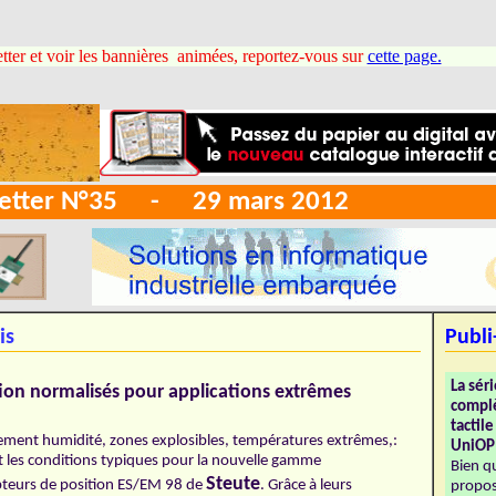
tter et voir les bannières animées, reportez-vous sur
cette page.
sletter N°35 - 29 mars 2012
is
Publi
La sér
tion normalisés pour applications extrêmes
compl
tactil
ment humidité, zones explosibles, températures extrêmes,:
UniOP
nt les conditions typiques pour la nouvelle gamme
Bien q
Steute
pteurs de position ES/EM 98 de
. Grâce à leurs
propos