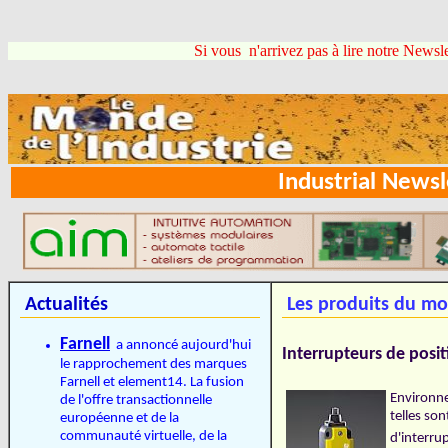
Si vous n'arrivez pas à lire notre Newsle
Industrial New
Actualités
Les produits du mo
Farnell
a annoncé aujourd'hui
Interrupteurs de posi
le rapprochement des marques
Farnell et element14. La fusion
Environne
de l'offre transactionnelle
telles so
européenne et de la
communauté virtuelle, de la
d'interru