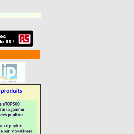
-produits
ie eTOP500
ète la gamme
e des pupitres
ue ce pupitre
é par IP Systèmes