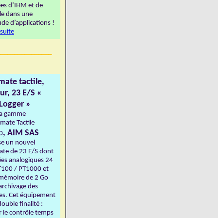
es d’IHM et de
le dans une
ude d’applications !
 suite
________________
ate tactile,
ur, 23 E/S «
Logger »
sa gamme
mate Tactile
, AIM SAS
0
e un nouvel
te de 23 E/S dont
ées analogiques 24
T100 / PT1000 et
mémoire de 2 Go
'archivage des
s. Cet équipement
ouble finalité :
r le contrôle temps