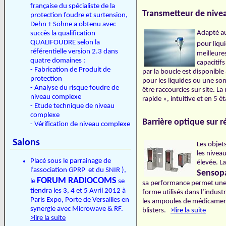
française du spécialiste de la
Transmetteur de niv
protection foudre et surtension,
Dehn + Söhne a obtenu avec
Adapté au
succès la qualification
QUALIFOUDRE selon la
pour liqu
référentielle version 2.3 dans
meilleure
quatre domaines :
capacitifs
- Fabrication de Produit de
par la boucle est disponibl
protection
pour les liquides ou une so
- Analyse du risque foudre de
être raccourcies sur site. L
niveau complexe
rapide », intuitive et en 5
- Etude technique de niveau
complexe
Barrière optique sur 
- Vérification de niveau complexe
Salons
Les objets
les nivea
Placé sous le parrainage de
élevée. L
l’association GPRP et du SNIR ),
Sensop
FORUM RADIOCOMS
le
se
sa performance permet une d
tiendra les 3, 4 et 5 Avril 2012 à
forme utilisés dans l’indust
Paris Expo, Porte de Versailles en
les ampoules de médicament, 
synergie avec Microwave & RF.
blisters.
>lire la suite
>lire la suite