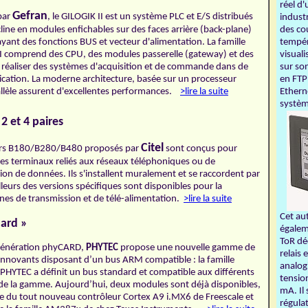
réel d
Gefran
par
, le GILOGIK II est un système PLC et E/S distribués
industr
cline en modules enfichables sur des faces arrière (back-plane)
des co
ayant des fonctions BUS et vecteur d'alimentation. La famille
tempér
I comprend des CPU, des modules passerelle (gateway) et des
visual
réaliser des systèmes d'acquisition et de commande dans de
sur so
ation. La moderne architecture, basée sur un processeur
en FTP
arallèle assurent d'excellentes performances.
>lire la suite
Ethern
systèm
2 et 4 paires
Citel
iers B180/B280/B480 proposés par
sont conçus pour
les terminaux reliés aux réseaux téléphoniques ou de
ion de données. Ils s'installent muralement et se raccordent par
illeurs des versions spécifiques sont disponibles pour la
nes de transmission et de télé-alimentation.
>lire la suite
Cet au
ard »
égalem
ToR dé
 génération phyCARD,
PHYTEC
propose une nouvelle gamme de
relais 
nnovants disposant d’un bus ARM compatible : la famille
analog
PHYTEC a définit un bus standard et compatible aux différents
tensio
e la gamme. Aujourd’hui, deux modules sont déjà disponibles,
mA. Il
se du tout nouveau contrôleur Cortex A9 i.MX6 de Freescale et
régulat