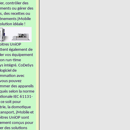
ler, contrôler des
ments ou gérer des
s, des recettes ou
énements jMobile
solution idéale !
pitres UniOP
tent également de
ler vos équipement
son run-time
s intégré. CoDeSys
logiciel de
ammation avec
 vous pouvez
mmer des appareils
ués selon la norme
ationale IEC 61131-
 ce soit pour
strie, la domotique
ransport, jMobile et
pitres UniOP sont
lement conçus pour
er des solutions