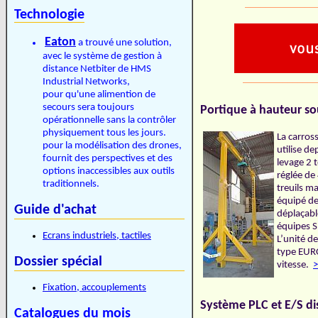
______________
Technologie
Eaton
a trouvé une solution,
avec le système de gestion à
distance Netbiter de HMS
_______________
Industrial Networks,
pour qu'une alimention de
secours sera toujours
Portique à hauteur sou
opérationnelle sans la contrôler
physiquement tous les jours.
La carross
pour la modélisation des drones,
utilise d
fournit des perspectives et des
levage 2 t
options inaccessibles aux outils
réglée de
traditionnels.
treuils ma
équipé de
Guide d'achat
déplaçabl
équipes SM
Ecrans industriels, tactiles
L’unité de
type EURO
Dossier spécial
vitesse.
>
Fixation, accouplements
Système PLC et E/S di
Catalogues du mois