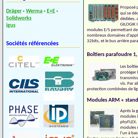
Proposé 
Dräger
-
Werma
-
E+E
-
qui se dé
Solidworks
dédiées, 
GILOGIK I
igus
modules E/S permettant de 
nombreux domaines d'applic
32bits, et le bus arrière p
Sociétés référencées
Boîtiers parafoudre 1, 
Les boît
protéger 
transmiss
vis. Par a
protection combinées de lig
Modules ARM « stand
Après la
modules i
phyFLEX. 
modules d
l’un à ba