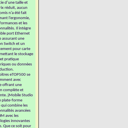
ie d’une taille et
rix réduit, aucun
mis n’a été fait
nant l’ergonomie,
rformances et les
nnalités. Il intègre
ble port Ethernet
 assurant une
on Switch et un
ement pour carte
mettant le stockage
 et pratique
oriques ou données
duction.
pitres eTOP500 se
amment avec
e offrant une
on complète et
nte. jMobile Studio
e plate-forme
 qui combine les
onnalités avancées
HM avec les
logies innovantes
. Que ce soit pour