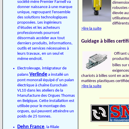
société mère Premier Farnell va
dimensio
donner naissance à une marque
robustes 
unique, regroupant l'ensemble
élevée au
des solutions technologiques
utilisate
proposées. Les ingénieurs
différents
d'études et les acheteurs
>lire la suite
professionnels pourront
désormais accéder aux tout
Guidage à billes certif
derniers produits, informations,
outils et services nécessaires à
leurs travaux, en un seul et
Offrant u
même endroit.
productio
billes sur
Electrolevage, intégrateur de
exigences 
Verlinde
palans
a installé un
chariots à billes sont en ac
pont monorail équipé d’un palan
matières plastiques certif
électrique à chaîne Eurochain
>lire la suite
VL10 dans les ateliers de la
Manufacture des Orgues Thomas
______________
en Belgique. Cette installation est
utilisée pour le montage des
orgues, qui peuvent atteindre un
poids de 25 tonnes.
_______________
Dehn France
, la filiale