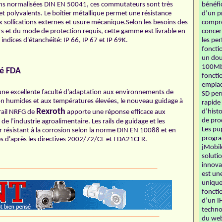
ns normalisées DIN EN 50041, ces commutateurs sont très
bénéfic
et polyvalents. Le boîtier métallique permet une résistance
d’un p
x sollications externes et usure mécanique.Selon les besoins des
compro
urs et du mode de protection requis, cette gamme est livrable en
concer
 indices d'étanchéité: IP 66, IP 67 et IP 69K.
les pe
fonctio
un dou
100Mb
ié FDA
foncti
emplac
ne excellente faculté d’adaptation aux environnements de
SD per
n humides et aux températures élevées, le nouveau guidage à
rapide
Rexroth
d’hist
 rail NRFG de
apporte une réponse efficace aux
de pro
de l’industrie agroalimentaire. Les rails de guidage et les
Les pu
ier résistant à la corrosion selon la norme DIN EN 10088 et en
progr
iées d'après les directives 2002/72/CE et FDA21CFR.
jMobil
soluti
innova
______________________________________________
est un
unique
foncti
d’un I
techno
______________________________________________
du web