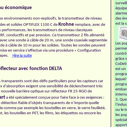
surveil
eau économique
équipe
alarme
x environnements non-explosifs, le transmetteur de niveau
des év
est la 
Krohne
ides et solides OPTIFLEX 1100 C de
remplace, avec de
s performances, les transmetteurs de niveau classiques
 RF, conductifs et par pression. Ce transmetteur 2 fils alimenté
e avec une sonde à câble de 20 m, une sonde coaxiale segmentée
Les pu
nde à câble de 10 m pour les solides. Toutes les sondes peuvent
permet
a mise en service s'effectue via une procédure « Configuration
contrô
 étapes.
>lire la suite
grâce 
CoDeSy
réflecteur avec fonction DELTA
est un 
progr
lequel
 transparents sont des défis particuliers pour les capteurs car
progra
ux d’absorption exigent une sensibilité de déclenchement très
embarq
a nouvelle barrière optique sur réflecteur FR 25-RGO de
intern
art
a été spécialement conçue pour faire face à ces exigences :
3. Que
étection fiable d’objets transparents de n’importe quelle
l’indu
rie comme par exemple les bouteilles en verre, le verre feuilleté,
ou le t
les bouteilles en PET, les films, les étiquettes ou encore les
les pu
spécia
apport