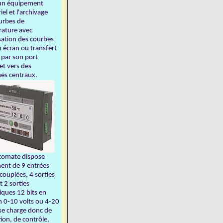
'un équipement
iel et l'archivage
urbes de
ature avec
isation des courbes
n écran ou transfert
 par son port
et vers des
es centraux.
tomate dispose
ent de 9 entrées
couplées, 4 sorties
et 2 sorties
iques 12 bits en
n 0-10 volts ou 4-20
 se charge donc de
ion, de contrôle,