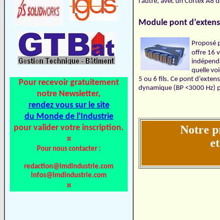
l’autre, avec un Cortex A8
Module pont d’exten
Proposé 
offre 16 
indépenda
quelle vo
5 ou 6 fils. Ce pont d’exte
Pour recevoir gratuitement
dynamique (BP <3000 Hz) 
notre Newsletter,
rendez vous sur le site
du Monde de l'Industrie
pour valider votre inscription.
Notre p
¤
et
Pour nous contacter :
redaction@lmdindustrie.com
infos@lmdindustrie.com
¤