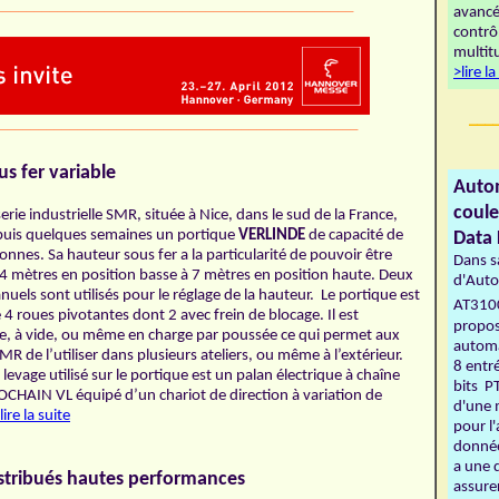
______________________________________________
avancé
contrô
multit
>lire la
___
______________________________________________
s fer variable
Autom
coule
erie industrielle SMR, située à Nice, dans le sud de la France,
epuis quelques semaines un portique
VERLINDE
de capacité de
Data 
onnes. Sa hauteur sous fer a la particularité de pouvoir être
Dans 
 4 mètres en position basse à 7 mètres en position haute. Deux
d'Auto
nuels sont utilisés pour le réglage de la hauteur. Le portique est
AT310
 4 roues pivotantes dont 2 avec frein de blocage. Il est
propos
e, à vide, ou même en charge par poussée ce qui permet aux
automa
R de l’utiliser dans plusieurs ateliers, ou même à l’extérieur.
8 entr
 levage utilisé sur le portique est un palan électrique à chaîne
bits P
CHAIN VL équipé d’un chariot de direction à variation de
d'une 
lire la suite
pour l
donnée
a une d
stribués hautes performances
assure