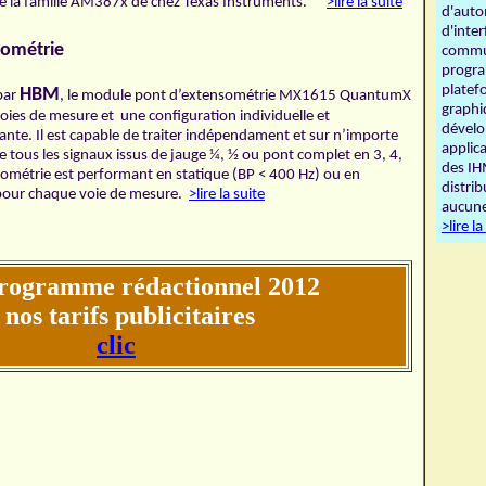
 de la famille AM387x de chez Texas Instruments.
>lire la suite
d'auto
d'inte
sométrie
commun
progra
platef
HBM
par
, le module pont d’extensométrie MX1615 QuantumX
graphiq
voies de mesure et une configuration individuelle et
dével
nte. Il est capable de traiter indépendament et sur n’importe
applic
ie tous les signaux issus de jauge ¼, ½ ou pont complet en 3, 4,
des IH
nsométrie est performant en statique (BP < 400 Hz) ou en
distrib
pour chaque voie de mesure.
>lire la suite
aucune
>lire la
rogramme rédactionnel 2012
 nos tarifs publicitaires
clic