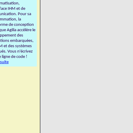
matisation,
rface IHM et de
ication. Pour sa
mmation, la
orme de conception
ue Agilia accélère le
oppement des
ations embarquées,
M et des systèmes
ués. Vous n'écrivez
 ligne de code !
 suite