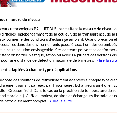
________________________________________________________
 pour mesure de niveau
pteurs ultrasoniques BALLUFF BUS, permettent la mesure de niveau da
s difficiles, indépendamment de la couleur, de la transparence, de la 
aux ou même des conditions d'éclairage ambiant. Quand précision et
écessaires dans des environnements poussiéreux, humides ou embués,
t la seule solution envisageable. Ces capteurs peuvent se conformer
istent en boitier plastique, téflon ou acier. La plupart des versions di
7, pour une distance de détection maximale de 6 mètres.
> lire la suit
ement adaptées à chaque type d’applications
propose des solutions de refroidissement adaptées à chaque type d’ap
issement par air, par eau, par frigorigène ; Echangeurs air/huile ; 
le ; Groupes froid. Dans le cas où la précision de température de sor
 primordiale (+/- 2K ou moins), de simples échangeurs thermiques ne s
e de refroidissement complet.
> lire la suite
________________________________________________________