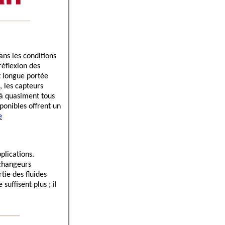
________
ns les conditions
réflexion des
 longue portée
 les capteurs
 à quasiment tous
sponibles offrent un
e
plications.
Echangeurs
tie des fluides
uffisent plus ; il
_____