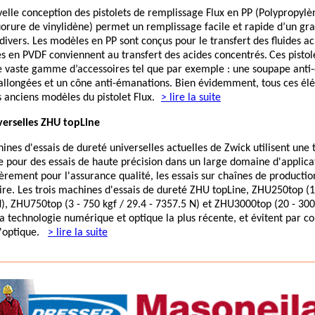
elle conception des pistolets de remplissage Flux en PP (Polypropylè
uorure de vinylidène) permet un remplissage facile et rapide d’un g
 divers. Les modèles en PP sont conçus pour le transfert des fluides aci
s en PVDF conviennent au transfert des acides concentrés.
Ces pisto
e vaste gamme d’accessoires tel que par exemple : une soupape anti-
allongées et un cône anti-émanations. Bien évidemment, tous ces él
 anciens modèles du pistolet Flux.
> lire la suite
erselles ZHU topLine
ines d'essais de dureté universelles actuelles de Zwick utilisent une
e pour des essais de haute précision dans un large domaine d'applicat
ièrement pour l'assurance qualité, les essais sur chaînes de productio
ire. Les trois machines d'essais de dureté ZHU topLine, ZHU250top (1 
), ZHU750top (3 - 750 kgf / 29.4 - 7357.5 N) et ZHU3000top (20 - 3000
a technologie numérique et optique la plus récente, et évitent par c
'optique.
> lire la suite
________________________________________________________