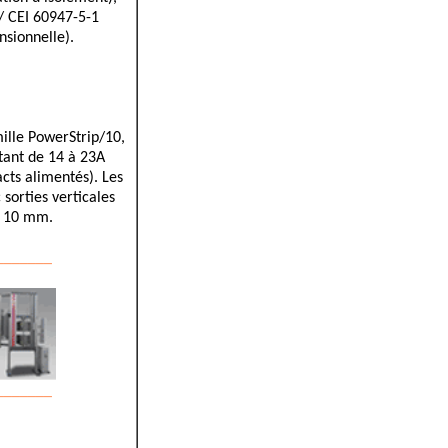
 / CEI 60947-5-1
sionnelle).
ille PowerStrip/10,
tant de 14 à 23A
cts alimentés). Les
sorties verticales
ou 10 mm.
_______
_______