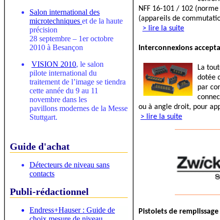
NFF 16-101 / 102 (norme F
Salon international des
(appareils de commutatio
microtechniques
et de la haute
> lire la suite
précision
28 septembre – 1er octobre
2010 à Besançon
Interconnexions accepta
VISION 2010
, le salon
La tou
pilote international du
dotée 
traitement de l’image se tiendra
par co
cette année du 9 au 11
connect
novembre dans les
ou à angle droit, pour ap
pavillons modernes de la Messe
Stuttgart.
> lire la suite
___________
Guide d'achat
Détecteurs de niveau sans
contacts
Publi-rédactionnel
___________
Endress+Hauser : Guide de
Pistolets de remplissage
choix mesure de niveau