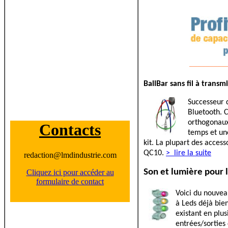
_________
BallBar sans fil à transm
Successeur 
Bluetooth. 
orthogonaux 
Contacts
temps et une
kit. La plupart des access
QC10.
> lire la suite
redaction@lmdindustrie.com
Son et lumière pour l
Cliquez ici pour accéder au
formulaire de contact
Voici du nouveau
à Leds déjà bie
existant en plus
entrées/sorties