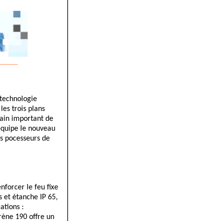
_____
 technologie
es trois plans
gain important de
 équipe le nouveau
es pocesseurs de
nforcer le feu fixe
s et étanche IP 65,
ations :
rène 190 offre un