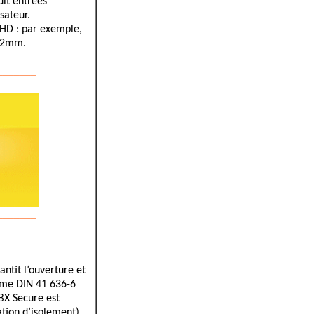
uit entrées
sateur.
S HD : par exemple,
 12mm.
_______
_______
ntit l’ouverture et
rme DIN 41 636-6
BX Secure est
tion d’isolement),