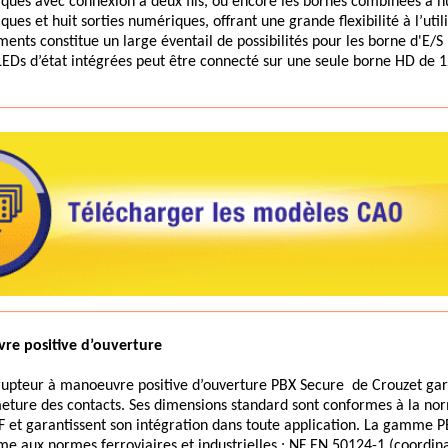
ques avec connexion à deux fils, ou encore les bornes combinées à h
ues et huit sorties numériques, offrant une grande flexibilité à l’utili
ments constitue un large éventail de possibilités pour les borne d'E/
 LEDs d’état intégrées peut être connecté sur une seule borne HD de
________________________________________________________
________________________________________________________
re positive d’ouverture
rrupteur à manoeuvre positive d’ouverture PBX Secure de Crouzet gara
meture des contacts. Ses dimensions standard sont conformes à la no
F et garantissent son intégration dans toute application. La gamme P
e aux normes ferroviaires et industrielles : NF EN 50124-1 (coordina