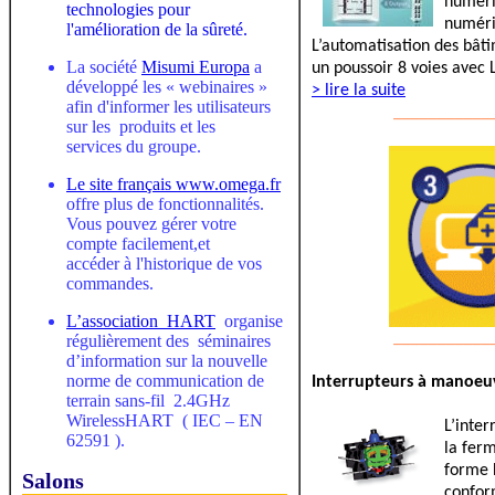
numéri
technologies pour
numériq
l'amélioration de la sûreté.
L’automatisation des bâti
La société
Misumi Europa
a
un poussoir 8 voies avec
développé les « webinaires »
> lire la suite
afin d'informer les utilisateurs
___________
sur les produits et les
services du groupe.
Le site français
www.omega.fr
offre plus de fonctionnalités.
Vous pouvez gérer votre
compte facilement,et
accéder à l'historique de vos
commandes.
L’association HART
organise
___________
régulièrement des séminaires
d’information sur la nouvelle
norme de communication de
Interrupteurs à manoeuv
terrain sans-fil 2.4GHz
WirelessHART ( IEC – EN
L’inte
62591 ).
la fer
forme 
Salons
conform