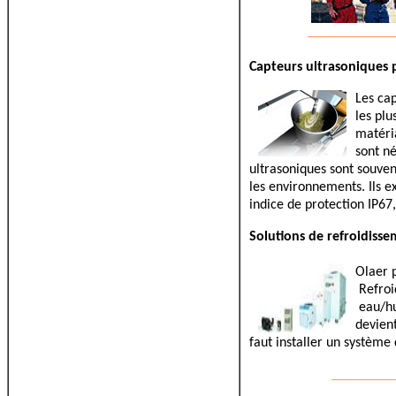
____________
Capteurs ultrasoniques
Les ca
les plu
matéri
sont n
ultrasoniques sont souven
les environnements. Ils ex
indice de protection IP6
Solutions de refroidiss
Olaer 
Refroid
eau/hui
devient
faut installer un systèm
_________