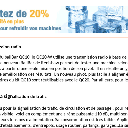
________________________________________________________
ission radio
du ballBar QC10, le QC20-W utilise une transmission radio à base de
Ce nouveau BallBar de Renishaw permet de tester une machine selon l
à partir d’une seule mise en position de son pivot. Il en résulte un 
 amélioration des résultats. Un nouveau pivot, plus facile à aligner
oires du kit QC10 sont réutilisables avec le QC20. Par ailleurs, pour l
a sign
alisation de trafic
 pour la signalisation de trafic, de circulation et de passage : pour re
n visible, voici en complément une sirène puissante 110 dB, multi-son
ieurs tensions d’alimentation. Sa consommation est très faible. Applic
 d’établissements, d’entrepôts, usage routier, parkings, garages…La si