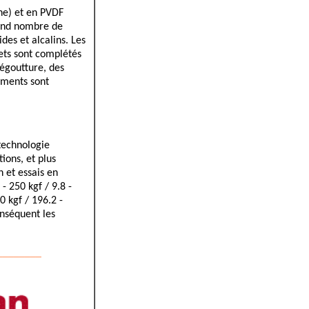
ne) et en PVDF
rand nombre de
des et alcalins. Les
lets sont complétés
égoutture, des
éments sont
 technologie
ions, et plus
n et essais en
- 250 kgf / 9.8 -
 kgf / 196.2 -
onséquent les
________