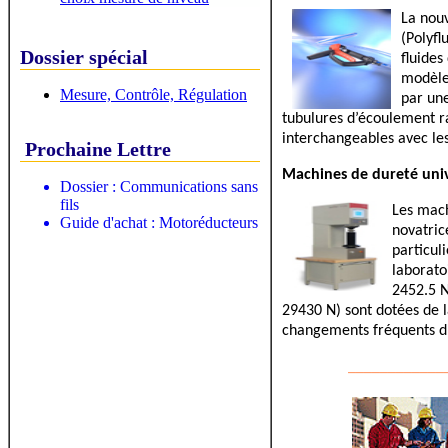
La nouv
(Polyfl
Dossier spécial
fluides
modèle
Mesure, Contrôle, Régulation
par un
tubulures d’écoulement r
interchangeables avec les
Prochaine Lettre
Machines de dureté univ
Dossier : Communications sans
fils
Les mach
Guide d'achat : Motoréducteurs
novatric
particul
laborato
2452.5 N
29430 N) sont dotées de l
changements fréquents d
____________