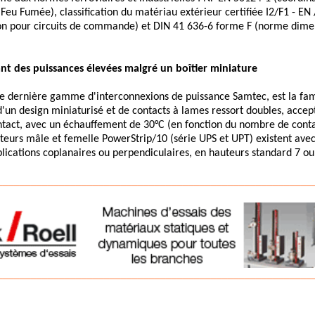
eu Fumée), classification du matériau extérieur certifiée I2/F1 - EN
n pour circuits de commande) et DIN 41 636-6 forme F (norme dimen
nt des puissances élevées malgré un boîtier miniature
te dernière gamme d'interconnexions de puissance Samtec, est la fam
d'un design miniaturisé et de contacts à lames ressort doubles, accep
ntact, avec un échauffement de 30°C (en fonction du nombre de conta
eurs mâle et femelle PowerStrip/10 (série UPS et UPT) existent avec 
plications coplanaires ou perpendiculaires, en hauteurs standard 7 
________________________________________________________
________________________________________________________